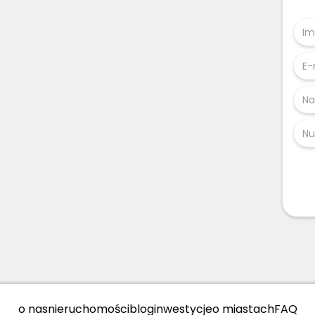
o nas
nieruchomości
blog
inwestycje
o miastach
FAQ