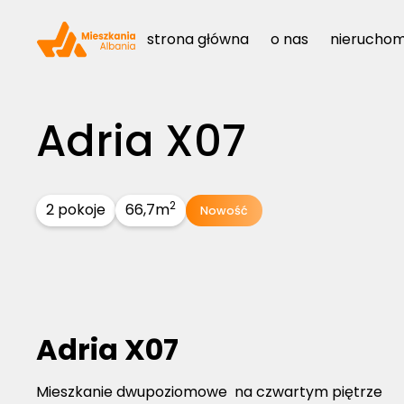
strona główna
o nas
nieruchom
Adria X07
2
2 pokoje
66,7
m
Nowość
Adria X07
Mieszkanie dwupoziomowe na czwartym piętrze