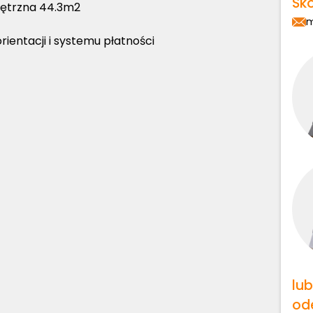
Sko
nętrzna 44.3m2
m
ientacji i systemu płatności
lu
od