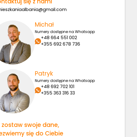
ntaktuj się z nami
ieszkaniaalbania@gmail.com
Michał
Numery dostępne na Whatsapp
+48 664 551 002
+355 692 678 736
Patryk
Numery dostępne na Whatsapp
+48 692 702 101
+355 363 316 33
b zostaw swoje dane,
ezwiemy się do Ciebie