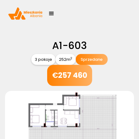
A1-603
2
3 pokoje
252
m
Sprzedane
€
257 460