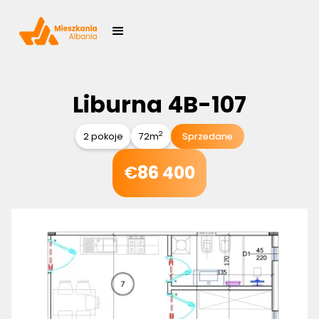
Liburna 4B-107
2
2 pokoje
72
m
Sprzedane
€
86 400