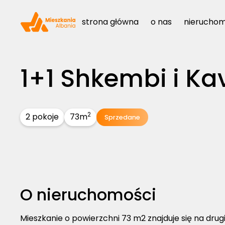
strona główna
strona główna
o nas
o nas
nieruchom
nieruchom
1+1 Shkembi i Ka
2
2 pokoje
73
m
Sprzedane
O nieruchomości
Mieszkanie o powierzchni 73 m2 znajduje się na drug