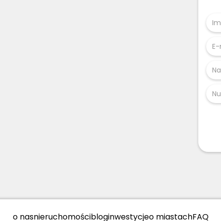
o nas
nieruchomości
blog
inwestycje
o miastach
FAQ