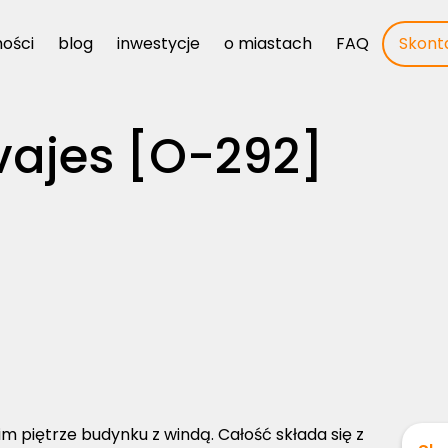
ości
ości
blog
blog
inwestycje
inwestycje
o miastach
o miastach
FAQ
FAQ
Skonta
Skonta
vajes [O-292]
im piętrze budynku z windą. Całość składa się z