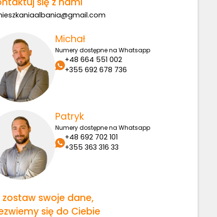
ntaktuj się z nami
ieszkaniaalbania@gmail.com
Michał
Numery dostępne na Whatsapp
+48 664 551 002
+355 692 678 736
Patryk
Numery dostępne na Whatsapp
+48 692 702 101
+355 363 316 33
b zostaw swoje dane,
ezwiemy się do Ciebie