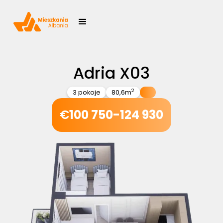
Adria X03
2
3 pokoje
80,6
m
€
100 750-124 930