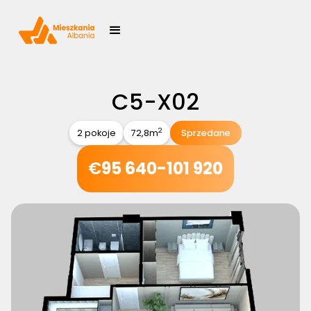
C5-X02
2
2 pokoje
72,8
m
Sprzedane
€
95 640-101 920