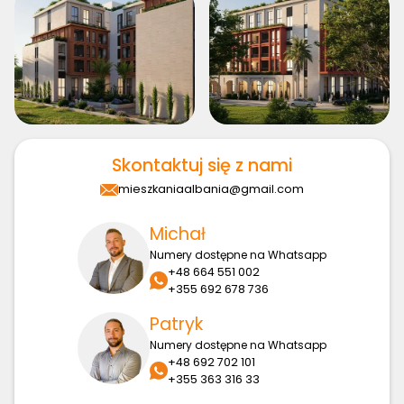
Skontaktuj się z nami
mieszkaniaalbania@gmail.com
Michał
Numery dostępne na Whatsapp
+48 664 551 002
+355 692 678 736
Patryk
Numery dostępne na Whatsapp
+48 692 702 101
+355 363 316 33