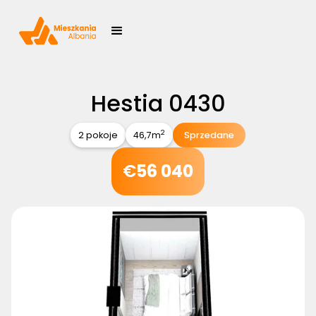
Hestia 0430
2
2 pokoje
46,7
m
Sprzedane
€
56 040