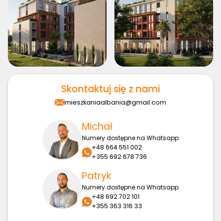
Skontaktuj się z nami
mieszkaniaalbania@gmail.com
Michał
Numery dostępne na Whatsapp
+48 664 551 002
+355 692 678 736
Patryk
Numery dostępne na Whatsapp
+48 692 702 101
+355 363 316 33