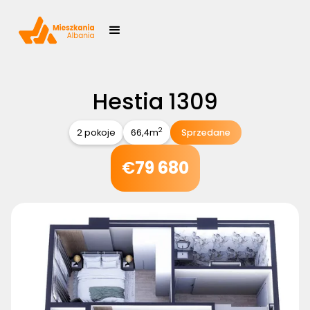
Hestia 1309
2
2 pokoje
66,4
m
Sprzedane
€
79 680