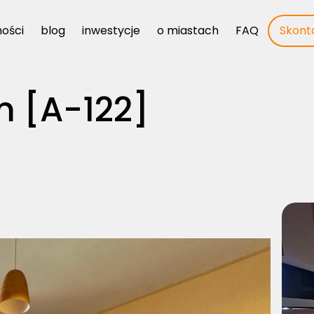
ości
ości
blog
blog
inwestycje
inwestycje
o miastach
o miastach
FAQ
FAQ
Skonta
Skonta
 [A-122]