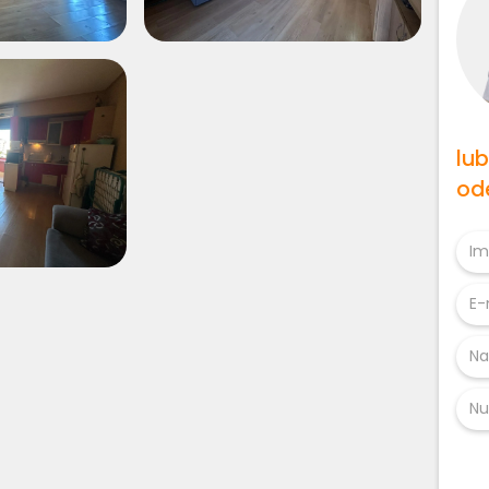
lu
od