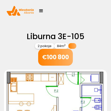
Liburna 3E-105
2
2 pokoje
84
m
€
100 800