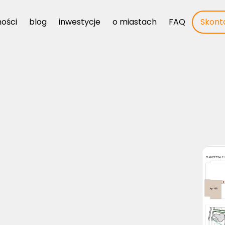
ości
ości
blog
blog
inwestycje
inwestycje
o miastach
o miastach
FAQ
FAQ
Skonta
Skonta