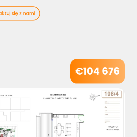
ktuj się z nami
ktuj się z nami
€
104 676