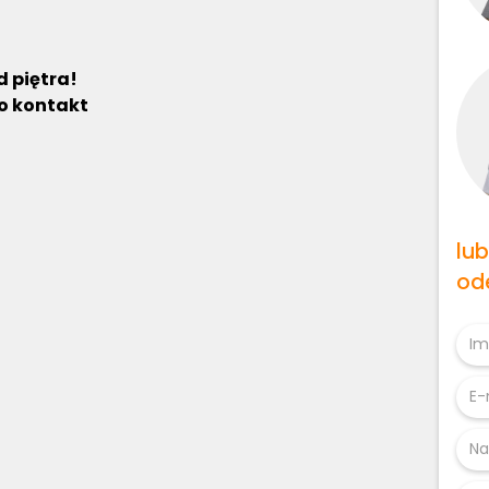
d piętra!
 o kontakt
lu
od