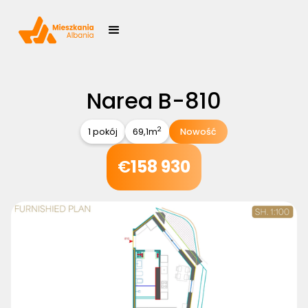
Narea B-810
2
1 pokój
69,1
m
Nowość
€
158 930