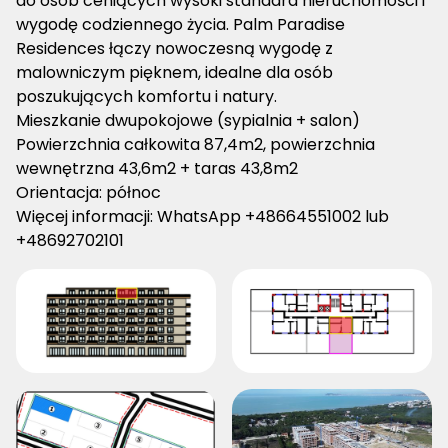
do osób ceniących wysoki standard nieruchomości i
wygodę codziennego życia. Palm Paradise
Residences łączy nowoczesną wygodę z
malowniczym pięknem, idealne dla osób
poszukujących komfortu i natury.
Mieszkanie dwupokojowe (sypialnia + salon)
Powierzchnia całkowita 87,4m2, powierzchnia
wewnętrzna 43,6m2 + taras 43,8m2
Orientacja: północ
Więcej informacji: WhatsApp +48664551002 lub
+48692702101