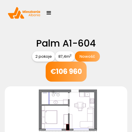
Palm A1-604
2
2 pokoje
87,4
m
Nowość
€
106 960